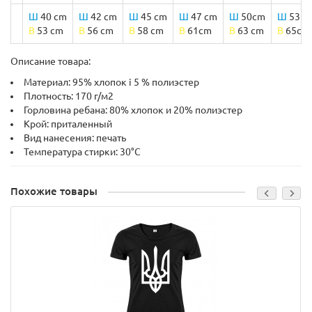
Ш
40 cm
Ш
42 cm
Ш
45 cm
Ш
47 cm
Ш
50cm
Ш
53 c
B
53 cm
B
56 cm
B
58 cm
B
61cm
B
63 cm
B
65cm
Описание товара:
Материал: 95% хлопок і 5 % полиэстер
Плотность: 170 г/м2
Горловина ребана: 80% хлопок и 20% полиэстер
Крой: приталенный
Вид нанесения: печать
Температура стирки: 30°C
Похожие товары