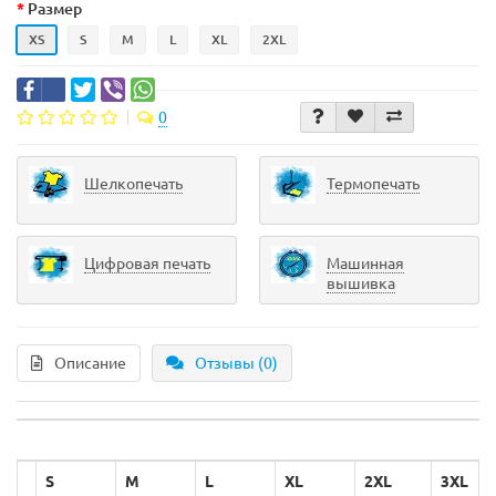
Размер
XS
S
M
L
XL
2XL
0
Шелкопечать
Термопечать
Цифровая печать
Машинная
вышивка
Описание
Отзывы (0)
S
M
L
XL
2XL
3XL