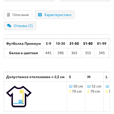
Описание
Характеристики
Отзывы (1)
Футболка Премиум
5-9
10-30
31-50
51-80
81-99
Белая и цветная
445
390
365
355
345
р
Допустимое отклонение +-2,5 см
S
M
L
Ш
50 cm
Ш
52 cm
Ш
54
B
70 cm
B
70 cm
B
73