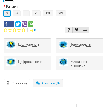
Размер
S
M
L
XL
2XL
3XL
0
Шелкопечать
Термопечать
Цифровая печать
Машинная
вышивка
Описание
Отзывы (0)