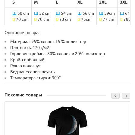
S
M
L
XL
2XL
3XL
Ш
50 cm
Ш
52 cm
Ш
54 cm
Ш
56 cm
Ш
59cm
Ш
61 c
B
70 cm
B
70 cm
B
73 cm
B
75cm
B
77 cm
B
78cm
Описание товара:
Материал: 95% хлопок і 5 % полиэстер
Плотность: 170 г/м2
Горловина ребана: 80% хлопок и 20% полиэстер
Крой: свободный
Рукав подогнут
Вид нанесения: печать
Температура стирки: 30°C
Похожие товары