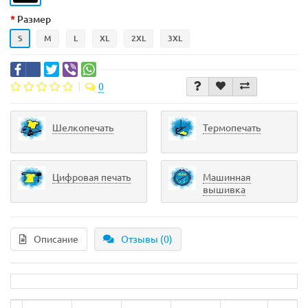
Размер
S
M
L
XL
2XL
3XL
0
Шелкопечать
Термопечать
Цифровая печать
Машинная
вышивка
Описание
Отзывы (0)