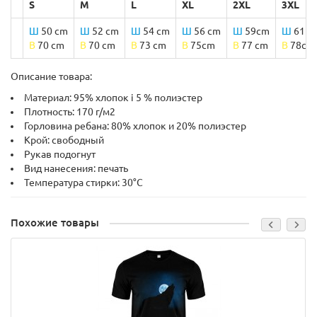
S
M
L
XL
2XL
3XL
Ш
50 cm
Ш
52 cm
Ш
54 cm
Ш
56 cm
Ш
59cm
Ш
61 c
B
70 cm
B
70 cm
B
73 cm
B
75cm
B
77 cm
B
78cm
Описание товара:
Материал: 95% хлопок і 5 % полиэстер
Плотность: 170 г/м2
Горловина ребана: 80% хлопок и 20% полиэстер
Крой: свободный
Рукав подогнут
Вид нанесения: печать
Температура стирки: 30°C
Похожие товары