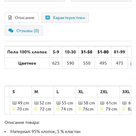
Описание
Характеристики
Отзывы (0)
Поло 100% хлопок
5-9
10-30
31-50
51-80
81-99
Цветное
625
590
550
495
475
ре
S
M
L
XL
2XL
3XL
Ш
49 cm
Ш
52 cm
Ш
55 cm
Ш
58 cm
Ш
61cm
Ш
64 
B
70 cm
B
72 cm
B
74 cm
B
76cm
B
79 cm
B
82 
Описание товара:
Материал: 95% хлопок, 5 % еластан