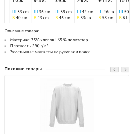
1-2 л.
3- 4 л.
5-6 л.
7-8 л.
9-11 л.
12-14 л
Ш
33 cm
Ш
36 cm
Ш
39 cm
Ш
42 cm
Ш
46cm
Ш
50 c
B
40 cm
B
43 cm
B
46 cm
B
53cm
B
58 cm
B
61cm
Описание товара:
Материал: 35% хлопок і 65 % полиэстер
Плотность: 290 г/м2
Эластичные манжеты на рукавах и поясе
Похожие товары