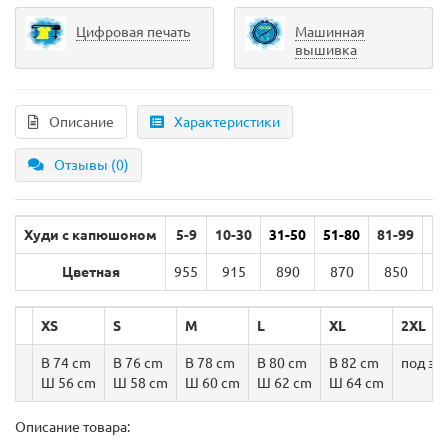
Цифровая печать
Машинная
вышивка
Описание
Характеристики
Отзывы (0)
Худи с капюшоном
5-9
10-30
31-50
51-80
81-99
Цветная
955
915
890
870
850
ре
XS
S
M
L
XL
2XL
В 74 cm
В 76 cm
В 78 cm
В 80 cm
В 82 cm
под за
Ш 56 cm
Ш 58 cm
Ш 60 cm
Ш 62 cm
Ш 64 cm
Описание товара: