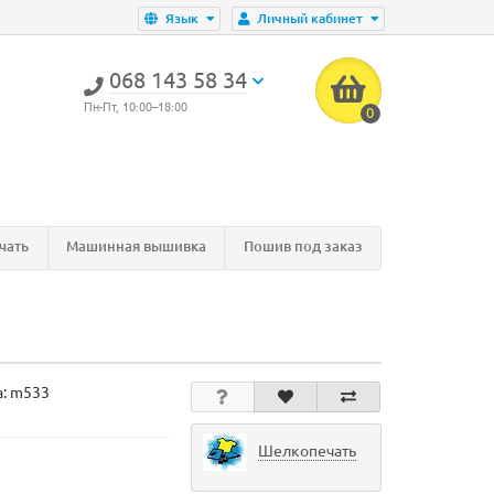
Язык
Личный кабинет
‎068 143 58 34
Пн-Пт, 10:00–18:00
0
чать
Машинная вышивка
Пошив под заказ
а:
m533
Шелкопечать