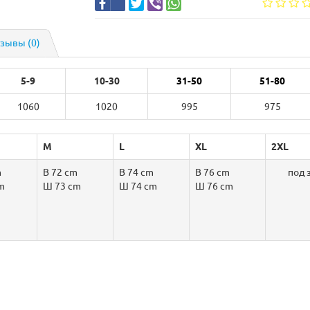
зывы (0)
5-9
10-30
31-50
51-80
1060
1020
995
975
M
L
XL
2XL
m
В 72 cm
В 74 cm
В 76 cm
под 
m
Ш 73 cm
Ш 74 cm
Ш 76 cm