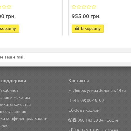
0 грн.
955.00 грн.
 корзину
В корзину
 поддержки
Контакты
й кабинет
м. Львов, улица Зеленая, 147а
ания к макетам
Пн-Пт 09: 00-18: 00
икаты качества
Сб-Вс выходной
я соглашения
ика конфиденциальности
‎068 143 58 34
- Софія
олио
096 179 18 99
- Соломія