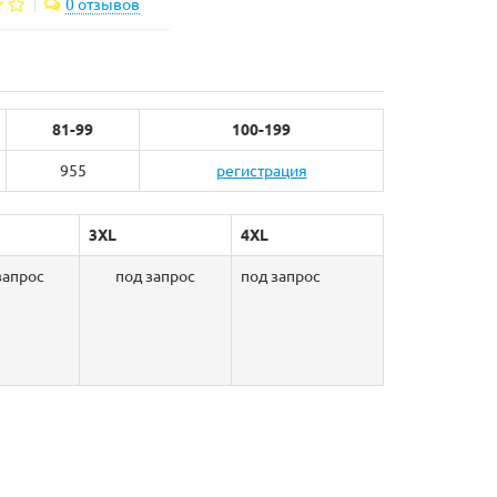
0 отзывов
81-99
100-199
955
регистрация
3XL
4XL
запрос
под запрос
под запрос