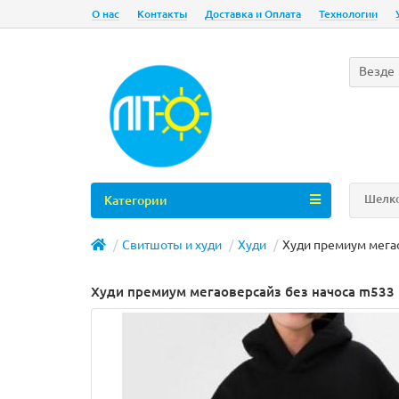
О нас
Контакты
Доставка и Оплата
Технологии
Везде
Шелко
Категории
Свитшоты и худи
Худи
Худи премиум мега
Худи премиум мегаоверсайз без начоса m533