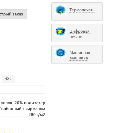
Термопечать
стрый заказ
Цифровая
печать
Машинная
вышивка
4XL
хлопок, 20% полиэстер
Свободный с карманом
280 г/м2