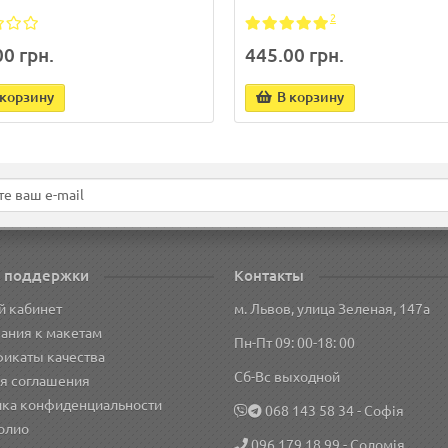
2
0 грн.
445.00 грн.
 корзину
В корзину
 поддержки
Контакты
й кабинет
м. Львов, улица Зеленая, 147а
ания к макетам
Пн-Пт 09: 00-18: 00
икаты качества
Сб-Вс выходной
я соглашения
ика конфиденциальности
‎068 143 58 34
- Софія
олио
096 179 18 99
- Соломія