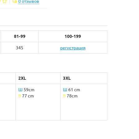
0 отзывов
81-99
100-199
345
регистрация
2XL
3XL
Ш
59cm
Ш
61 cm
B
77 cm
B
78cm