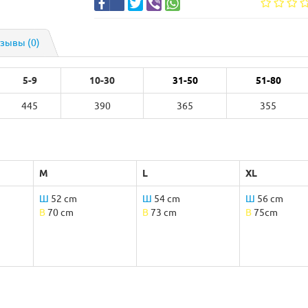
зывы (0)
5-9
10-30
31-50
51-80
445
390
365
355
M
L
XL
Ш
52 cm
Ш
54 cm
Ш
56 cm
B
70 cm
B
73 cm
B
75cm