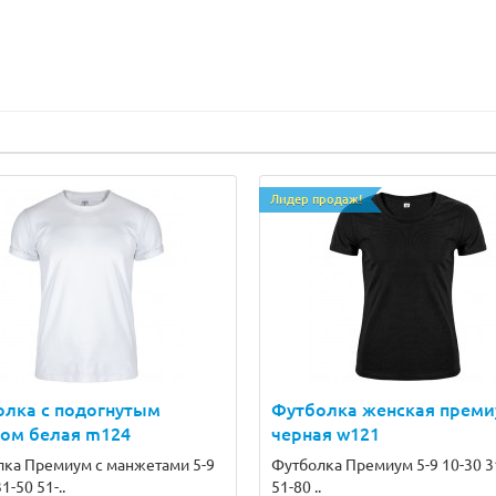
Лидер продаж!
олка с подогнутым
Футболка женская прем
вом белая m124
черная w121
ка Премиум с манжетами 5-9
Футболка Премиум 5-9 10-30 3
1-50 51-..
51-80 ..