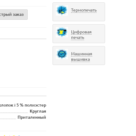
Термопечать
стрый заказ
Цифровая
печать
Машинная
вышивка
хлопок і 5 % полиэстер
Круглая
Приталенный