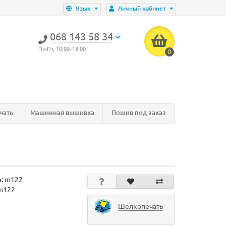
Язык
Личный кабинет
‎068 143 58 34
Пн-Пт, 10:00–18:00
0
чать
Машинная вышивка
Пошив под заказ
а:
m122
m122
Шелкопечать