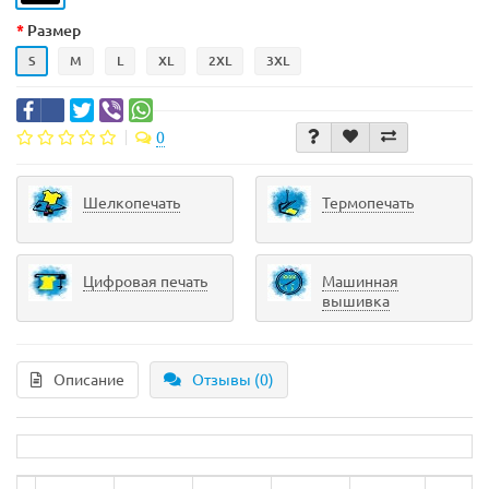
Размер
S
M
L
XL
2XL
3XL
0
Шелкопечать
Термопечать
Цифровая печать
Машинная
вышивка
Описание
Отзывы (0)