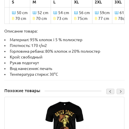
S
M
L
XL
2XL
3XL
Ш
50 cm
Ш
52 cm
Ш
54 cm
Ш
56 cm
Ш
59cm
Ш
61 c
B
70 cm
B
70 cm
B
73 cm
B
75cm
B
77 cm
B
78cm
Описание товара:
Материал: 95% хлопок і 5 % полиэстер
Плотность: 170 г/м2
Горловина ребана: 80% хлопок и 20% полиэстер
Крой: свободный
Рукав подогнут
Вид нанесения: печать
Температура стирки: 30°C
Похожие товары