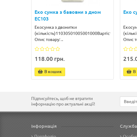
Еко сумка з бавовни з дном
Еко с
EC103
Екосумка з двонитки
Екосум
(кількість)11030501005001000Вартість118966456
(кільк
Опис товару: ..
Опис то
118.00 грн.
215.0
В кошик
В
Підписуйтесь, щоб не втратити
інформацію про актуальні акції!
Інформація
Служба
Портфоліо
Особис