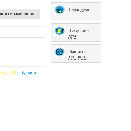
Термодрук
видке замовлення
Цифровий
друк
Машинна
вишивка
0 відгуків