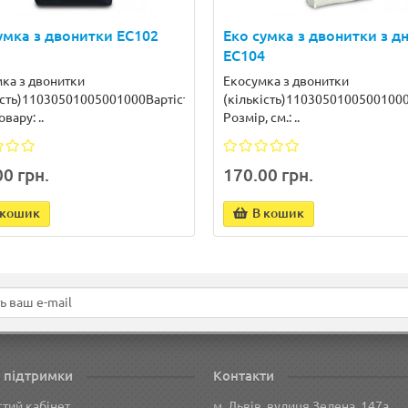
умка з двонитки EC102
Еко сумка з двонитки з д
EC104
ка з двонитки
Екосумка з двонитки
5047реєстрація
ість)11030501005001000Вартість2151751161058784реєстрація
(кількість)1103050100500100
вару: ..
Розмір, см.: ..
0 грн.
170.00 грн.
 кошик
В кошик
 підтримки
Контакти
тий кабінет
м. Львів, вулиця Зелена, 147а