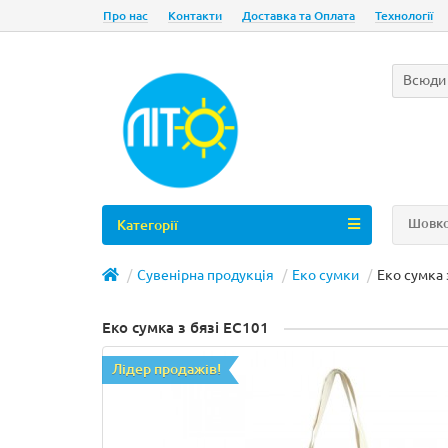
Про нас
Контакти
Доставка та Оплата
Технології
Всюди
Шовко
Категорії
Сувенірна продукція
Еко сумки
Еко сумка 
Еко сумка з бязі EC101
Лідер продажів!