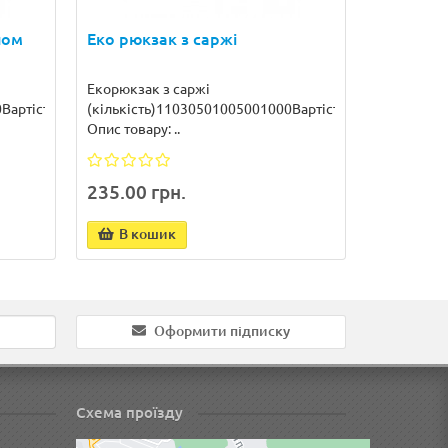
ном
Еко рюкзак з саржі
Екорюкзак з саржі
0Вартість17013590786563реєстрація
(кількість)11030501005001000Вартість235192126112
Опис товару: ..
235.00 грн.
В кошик
Оформити підписку
Схема проїзду