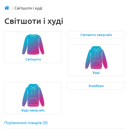
Світшоти і худі
Світшоти і худі
Світшоти оверсайз
Cвітшоти
Худі
Бомбери
Худі оверсайз
Порівняння товарів (0)