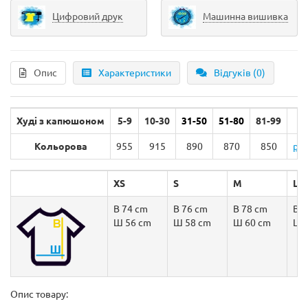
Цифровий друк
Машинна вишивка
Опис
Характеристики
Відгуків (0)
Худі з капюшоном
5-9
10-30
31-50
51-80
81-99
1
Кольорова
955
915
890
870
850
реє
XS
S
M
L
В 74 cm
В 76 cm
В 78 cm
В 8
Ш
56 cm
Ш 58 cm
Ш 60 cm
Ш 
Опис товару: