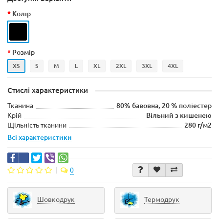
Колір
Розмір
XS
S
M
L
XL
2XL
3XL
4XL
Стислі характеристики
Тканина
80% бавовна, 20 % поліестер
Крій
Вільний з кишенею
Щільність тканини
280 г/м2
Всі характеристики
0
Шовкодрук
Термодрук