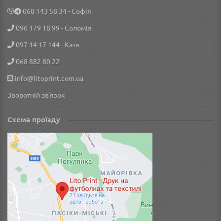
‎068 143 58 34
- Софія
096 179 18 99
- Соломія
097 14 17 144
- Катя
068 882 80 22
info@litoprint.com.ua
Зворотній зв'язок
Схема проїзду