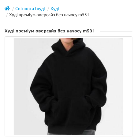
Світшоти і худі
Худі
Худі преміум оверсайз без начосу m531
Худі преміум оверсайз без начосу m531