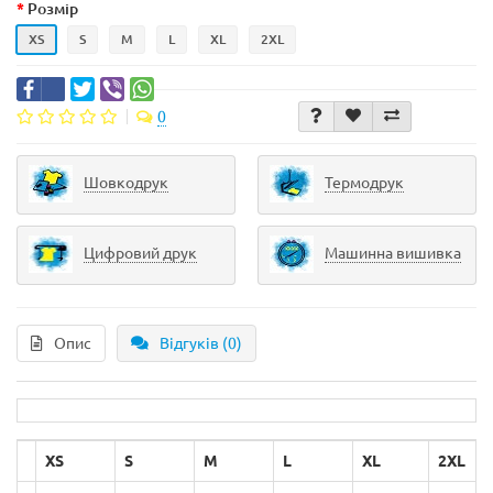
Розмір
XS
S
M
L
XL
2XL
0
Шовкодрук
Термодрук
Цифровий друк
Машинна вишивка
Опис
Відгуків (0)
XS
S
M
L
XL
2XL