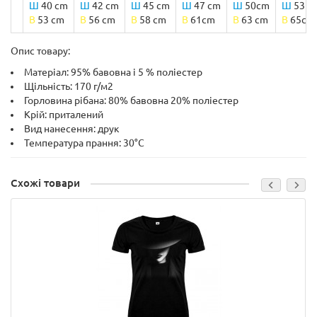
Ш
40 cm
Ш
42 cm
Ш
45 cm
Ш
47 cm
Ш
50cm
Ш
53 c
B
53 cm
B
56 cm
B
58 cm
B
61cm
B
63 cm
B
65cm
Опис товару:
Матеріал: 95% бавовна і 5 % поліестер
Щільність: 170 г/м2
Горловина рібана: 80% бавовна 20% поліестер
Крій: приталений
Вид нанесення: друк
Температура прання: 30°C
Схожі товари