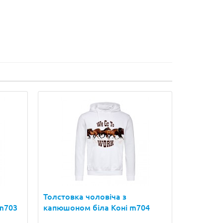
Толстовка чоловіча з
m703
капюшоном біла Коні m704