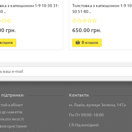
вка з капюшоном 1-9 10-30 31-
Толстовка з капюшоном 1-9 10-
0 ..
50 51-80 ..
0 грн.
650.00 грн.
 кошик
В кошик
 підтримки
Контакти
тий кабінет
м. Львів, вулиця Зелена, 147а
 до макетів
Пн-Пт 09:00–18:00
ікати якості
Сб-Нд вихідний
використання