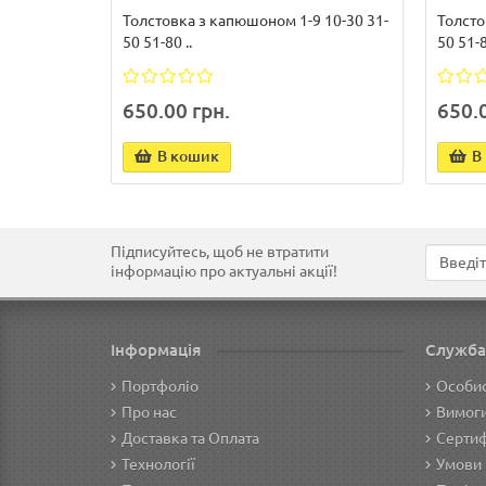
Толстовка з капюшоном 1-9 10-30 31-
Толсто
50 51-80 ..
50 51-8
650.00 грн.
650.0
В кошик
В
Підписуйтесь, щоб не втратити
інформацію про актуальні акції!
Інформація
Служба
Портфоліо
Особис
Про нас
Вимоги
Доставка та Оплата
Сертиф
Технології
Умови 