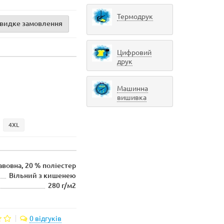
Термодрук
видке замовлення
Цифровий
друк
Машинна
вишивка
4XL
авовна, 20 % поліестер
Вільний з кишенею
280 г/м2
0 відгуків