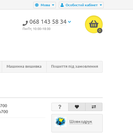
Мова
Особистий кабінет
‎068 143 58 34
Пн-Пт, 10:00–18:00
0
Машинна вишивка
Пошиття під замовлення
700
m700
Шовкодрук