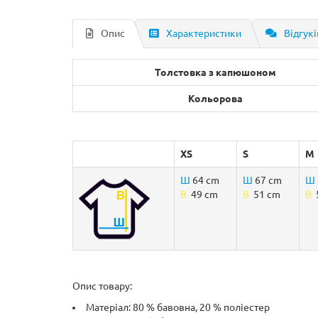
Опис
Характеристики
Відгукі
Толстовка з капюшоном
Кольорова
XS
S
M
Ш
64 cm
Ш
67 cm
Ш
B
49 cm
B
51 cm
B
5
Опис товару:
Матеріал: 80 % бавовна, 20 % поліестер