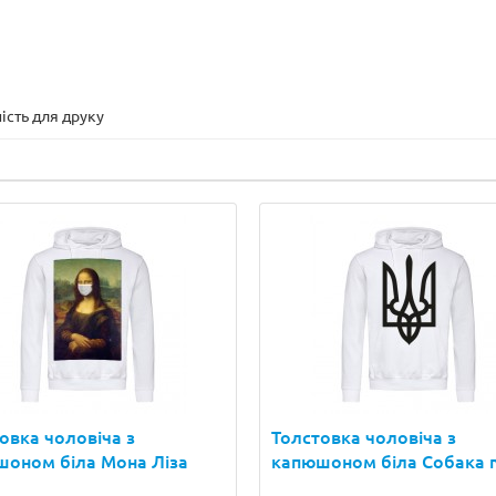
ість для друку
овка чоловіча з
Толстовка чоловіча з
оном біла Мона Ліза
капюшоном біла Собака 