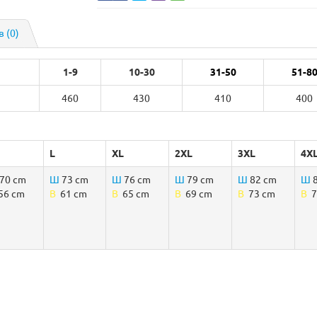
в (0)
1-9
10-30
31-50
51-8
460
430
410
400
L
XL
2XL
3XL
4X
70 cm
Ш
73 cm
Ш
76 cm
Ш
79 cm
Ш
82 cm
Ш
8
6 cm
B
61 cm
B
65 cm
B
69 cm
B
73 cm
B
7