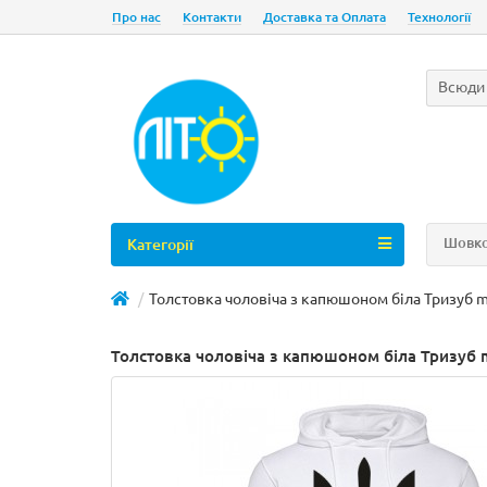
Про нас
Контакти
Доставка та Оплата
Технології
Всюди
Шовко
Категорії
Толстовка чоловіча з капюшоном біла Тризуб 
Толстовка чоловіча з капюшоном біла Тризуб