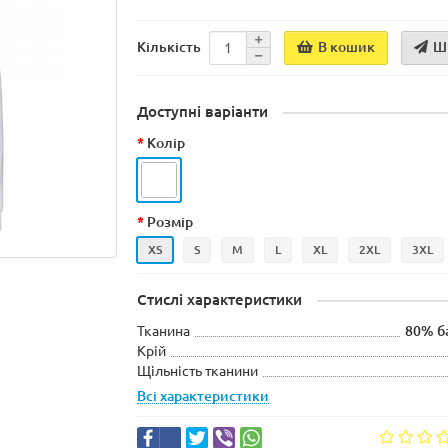
В кошик
Ш
Кількість
Доступні варіанти
Колір
Розмір
XS
S
M
L
XL
2XL
3XL
Стислі характеристики
Тканина
80% б
Крій
Щільність тканини
Всі характеристики