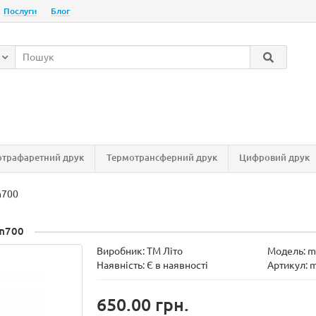
Послуги
Блог
трафаретний друк
Термотрансферний друк
Цифровий друк
m700
 m700
Виробник:
ТМ Літо
Модель:
m
Наявність:
Є в наявності
Артикул: 
650.00 грн.