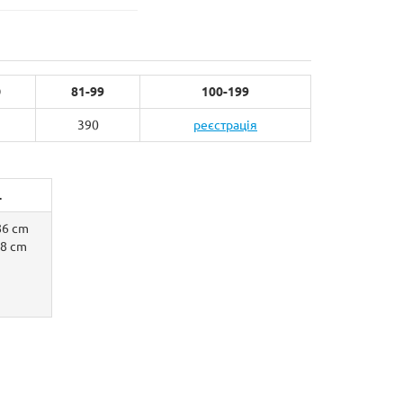
0
81-99
100-199
390
реєстрація
L
6 cm
8 cm