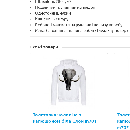
Щільність: 280 г/м2
Подвійний тканинний капюшон
Однотонні шнурки
Кишеня - кенгуру
Ребристі манжети на рукавах і по низу виробу
Мяка бавовняна тканина робить ідеальну поверхн
Схожі товари
Толстовка чоловіча з
Толст
капюшоном біла Слон m701
капюш
m702