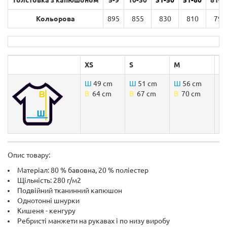
Толстовка з капюшоном
5-9
10-30
31-50
51-80
81-9
Кольорова
895
855
830
810
790
XS
S
M
L
Ш
49 cm
Ш
51 cm
Ш
56 cm
Ш
B
64 cm
B
67 cm
B
70 cm
B
Опис товару:
Матеріал: 80 % бавовна, 20 % поліестер
Щільність: 280 г/м2
Подвійний тканинний капюшон
Однотонні шнурки
Кишеня - кенгуру
Ребристі манжети на рукавах і по низу виробу