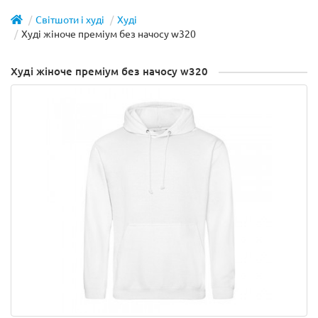
Світшоти і худі
Худі
Худі жіноче преміум без начосу w320
Худі жіноче преміум без начосу w320