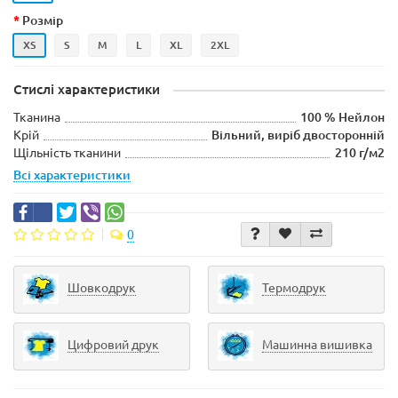
Розмір
XS
S
M
L
XL
2XL
Стислі характеристики
Тканина
100 % Нейлон
Крій
Вільний, виріб двосторонній
Щільність тканини
210 г/м2
Всі характеристики
0
Шовкодрук
Термодрук
Цифровий друк
Машинна вишивка