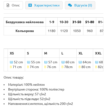
Опис
Характеристики
Відгуків (0)
Безрукавка нейлонова
1-9
10-30
31-50
51-80
81-99
Кольорова
1180
1120
1050
960
870
XS
S
M
L
XL
XXL
Ш
52 cm
Ш
55 cm
Ш
57 cm
Ш
60 cm
Ш
64cm
Ш
68 c
B
71 cm
B
74 cm
B
76 cm
B
78cm
B
80 cm
B
82cm
Опис товару:
Матеріал: 100% нейлон
Внутрішня сторона: 100% поліестер
Щільність верху: 57 г/м2
Щільність підклади: 52г/м2
Наповнення:синтепон, щільність 200 г/м2