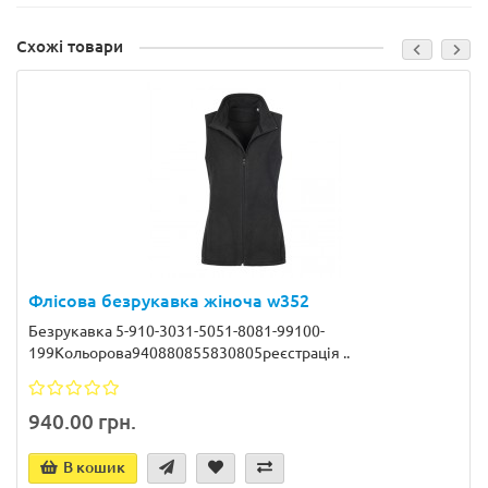
Схожі товари
Флісова безрукавка жіноча w352
Безрукавка 5-910-3031-5051-8081-99100-
199Кольорова940880855830805реєстрація ..
940.00 грн.
В кошик