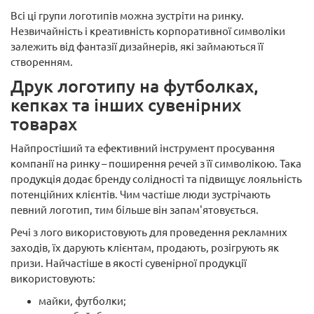
Всі ці групи логотипів можна зустріти на ринку.
Незвичайність і креативність корпоративної символіки
залежить від фантазії дизайнерів, які займаються її
створенням.
Друк логотипу на футболках,
кепках та інших сувенірних
товарах
Найпростіший та ефективний інструмент просування
компанії на ринку – поширення речей з її символікою. Така
продукція додає бренду солідності та підвищує лояльність
потенційних клієнтів. Чим частіше люди зустрічають
певний логотип, тим більше він запам'ятовується.
Речі з лого використовують для проведення рекламних
заходів, їх дарують клієнтам, продають, розігрують як
призи. Найчастіше в якості сувенірної продукції
використовують:
майки, футболки;