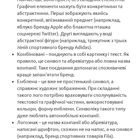
Графічні елементи можуть бути конкретними та
абстрактними. Перші зображують якийсь
конкретний, впізнаваний предмет (наприклад,
яблуко бренду Apple або блакитна пташка
соцмережі Twitter). Другі виглядають у виді
абстрактної фігури (наприклад, трикутник з трьох
ліній спортивного бренду Adidas).
Комбіновані – поєднують в собі картинку і текст. Як
правило, це символ та абревіатура або повна назва
компанії. Таке поєднання допомагає споживачеві
краще запам'ятати бренд.
Емблема – це вже не простенький символ, а
справжнє художнє зображення. При складанні
такого лого потрібно враховувати сполучуваність
текстової та графічної частини, використовувані
кольори, форму емблеми. Символіку такого типу
дуже люблять автомобільні компанії.
Логознак – це назва компанії або абревіатура,
написані шрифтом, схожим не на напис, а на символ
(наприклад, бренд спортивних товарів Fila).