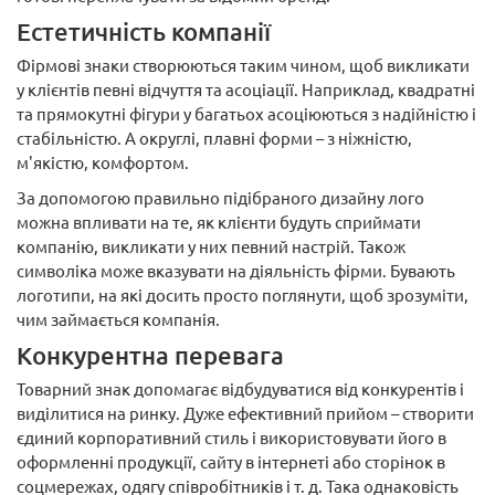
Естетичність компанії
Фірмові знаки створюються таким чином, щоб викликати
у клієнтів певні відчуття та асоціації. Наприклад, квадратні
та прямокутні фігури у багатьох асоціюються з надійністю і
стабільністю. А округлі, плавні форми – з ніжністю,
м'якістю, комфортом.
За допомогою правильно підібраного дизайну лого
можна впливати на те, як клієнти будуть сприймати
компанію, викликати у них певний настрій. Також
символіка може вказувати на діяльність фірми. Бувають
логотипи, на які досить просто поглянути, щоб зрозуміти,
чим займається компанія.
Конкурентна перевага
Товарний знак допомагає відбудуватися від конкурентів і
виділитися на ринку. Дуже ефективний прийом – створити
єдиний корпоративний стиль і використовувати його в
оформленні продукції, сайту в інтернеті або сторінок в
соцмережах, одягу співробітників і т. д. Така однаковість