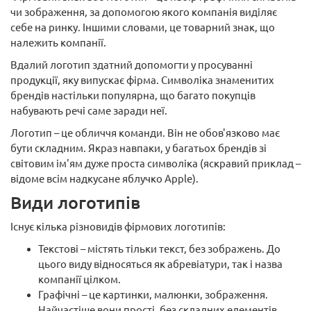
чи зображення, за допомогою якого компанія виділяє
себе на ринку. Іншими словами, це товарний знак, що
належить компанії.
Вдалий логотип здатний допомогти у просуванні
продукції, яку випускає фірма. Символіка знаменитих
брендів настільки популярна, що багато покупців
набувають речі саме заради неї.
Логотип – це обличчя команди. Він не обов'язково має
бути складним. Якраз навпаки, у багатьох брендів зі
світовим ім'ям дуже проста символіка (яскравий приклад –
відоме всім надкусане яблучко Apple).
Види логотипів
Існує кілька різновидів фірмових логотипів:
Текстові – містять тільки текст, без зображень. До
цього виду відносяться як абревіатури, так і назва
компанії цілком.
Графічні – це картинки, малюнки, зображення.
Найчастіше вони прості, без складних елементів.