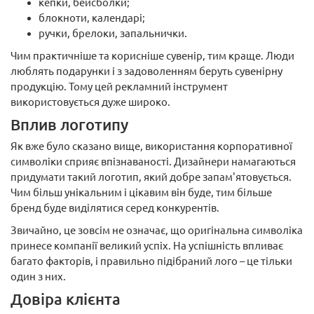
кепки, бейсболки;
блокноти, календарі;
ручки, брелоки, запальнички.
Чим практичніше та корисніше сувенір, тим краще. Люди
люблять подарунки і з задоволенням беруть сувенірну
продукцію. Тому цей рекламний інструмент
використовується дуже широко.
Вплив логотипу
Як вже було сказано вище, використання корпоративної
символіки сприяє впізнаваності. Дизайнери намагаються
придумати такий логотип, який добре запам'ятовується.
Чим більш унікальним і цікавим він буде, тим більше
бренд буде виділятися серед конкурентів.
Звичайно, це зовсім не означає, що оригінальна символіка
принесе компанії великий успіх. На успішність впливає
багато факторів, і правильно підібраний лого – це тільки
один з них.
Довіра клієнта