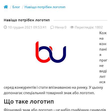
Блог
Навіщо потрібен логотип
Навіщо потрібен логотип
10 грудня 2021 09:53:41
Нема
0
Переглядів: 1802
Кож
на
ком
пані
я
праг
не
виді
лит
ися
серед конкурентів і стати впізнаваною на ринку. У цьому
допомагає спеціальний товарний знак або логотип.
Що таке логотип
Фірмовий знак або логотип – це набір графічних символів