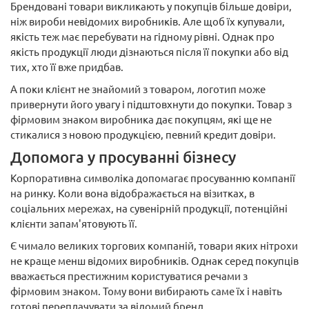
Брендовані товари викликають у покупців більше довіри,
ніж вироби невідомих виробників. Але щоб їх купували,
якість теж має перебувати на гідному рівні. Однак про
якість продукції люди дізнаються після її покупки або від
тих, хто її вже придбав.
А поки клієнт не знайомий з товаром, логотип може
привернути його увагу і підштовхнути до покупки. Товар з
фірмовим знаком виробника дає покупцям, які ще не
стикалися з новою продукцією, певний кредит довіри.
Допомога у просуванні бізнесу
Корпоративна символіка допомагає просуванню компанії
на ринку. Коли вона відображається на візитках, в
соціальних мережах, на сувенірній продукції, потенційні
клієнти запам'ятовують її.
Є чимало великих торгових компаній, товари яких нітрохи
не краще менш відомих виробників. Однак серед покупців
вважається престижним користуватися речами з
фірмовим знаком. Тому вони вибирають саме їх і навіть
готові переплачувати за відомий бренд.