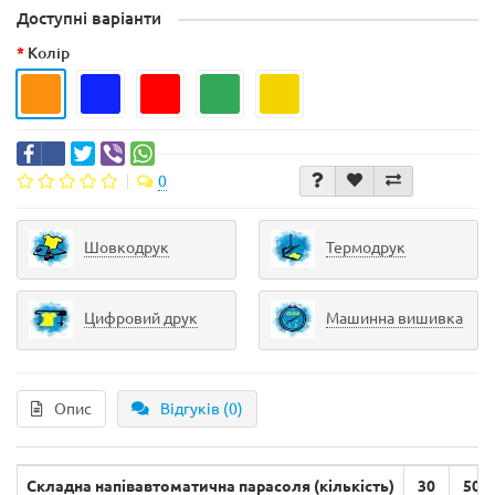
Доступні варіанти
Колір
0
Шовкодрук
Термодрук
Цифровий друк
Машинна вишивка
Опис
Відгуків (0)
Складна напівавтоматична парасоля (кількість)
30
50