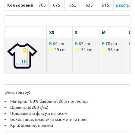
Кольоровий
705
675
655
635
615
реєстрац
XS
S
M
L
В
64 cm
В
67 cm
В
70 cm
В
7
Ш
49 cm
Ш
51 cm
Ш
56 cm
Ш
Опис товару:
Матеріал: 80% бавовна і 20% поліестер
Щільність: 280 г/м2
Підкладка із флісу з начосом
Бокові шви, еластичні манжети та пояс
Крій: вільний, прямий