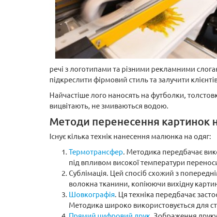
речі з логотипами та різними рекламними слог
підкреслити фірмовий стиль та залучити клієнтів
Найчастіше лого наносять на футболки, толстовк
вицвітають, не змиваються водою.
Методи перенесення картинок н
Існує кілька технік нанесення малюнка на одяг:
Термотрансфер
. Методика передбачає вик
під впливом високої температури переноси
Сублімація. Цей спосіб схожий з попереднім
волокна тканини, копіюючи вихідну картинк
Шовкографія
. Ця техніка передбачає засто
Методика широко використовується для ст
Прямий цифровий друк
. Зображення друку