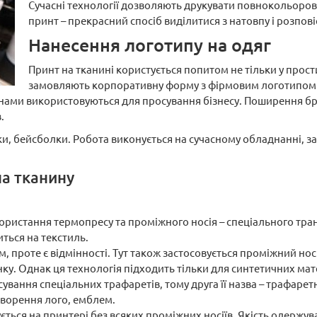
Сучасні технології дозволяють друкувати повнокольоров
принт – прекрасний спосіб виділитися з натовпу і розпові
Нанесення логотипу на одяг
Принт на тканині користується попитом не тільки у прости
замовляють корпоративну форму з фірмовим логотипом для
анами використовуються для просування бізнесу. Поширення б
.
и, бейсболки. Робота виконується на сучасному обладнанні, за
а тканину
ористання термопресу та проміжного носія – спеціального тра
ться на текстиль.
, проте є відмінності. Тут також застосовується проміжний нос
у. Однак ця технологія підходить тільки для синтетичних мате
сування спеціальних трафаретів, тому друга її назва – трафаре
ворення лого, емблем.
ється на принтері без всяких проміжних носіїв. Якість одержув