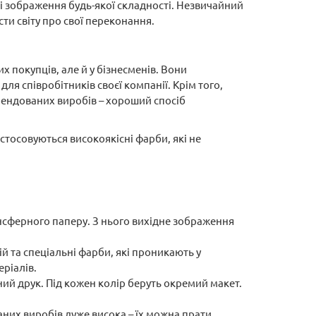
і зображення будь-якої складності. Незвичайний
сти світу про свої переконання.
х покупців, але й у бізнесменів. Вони
 співробітників своєї компанії. Крім того,
рендованих виробів – хороший спосіб
стосовуються високоякісні фарби, які не
нсферного паперу. З нього вихідне зображення
ій та спеціальні фарби, які проникають у
ріалів.
тний друк. Під кожен колір беруть окремий макет.
аних виробів дуже висока – їх можна прати,