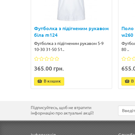
Футболка з підігненим рукавом
Поло 
біла m124
w260
Футболка з підігненим рукавом 5-9
Футбол
10-30 31-50 51..
80 ..
365.00 грн.
655.0
В кошик
В
Підписуйтесь, щоб не втратити
інформацію про актуальні акції!
Інформація
Служба